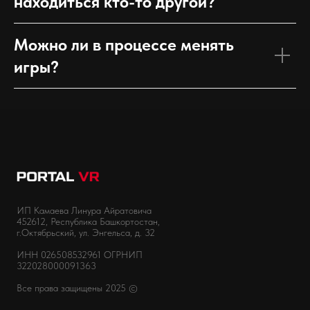
находиться кто-то другой?
Можно ли в процессе менять
игры?
ИП Камаева Линура Айратовича
452612, Республика Башкортостан,
г.Октябрьский, ул. Энгельса, д. 32
ИНН 026508532961 ОГРНИП
322028000091363
Все права защищены 2025 ©