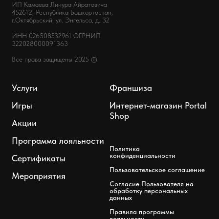
ИП Камаева Линура Айратовича
452612, Республика Башкортостан,
г.Октябрьский, ул. Энгельса, д. 32
ИНН 026508532961 ОГРНИП
322028000091363
Все права защищены 2025 ©
Услуги
Франшиза
Игры
Интернет-магазин Portal
Shop
Акции
Программа лояльности
Политика
конфиденциальности
Сертификаты
Пользовательское соглашение
Мероприятия
Согласие Пользователя на
обработку персональных
данных
Правила программы
лояльности