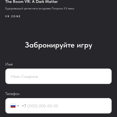
The Room VR: A Dark Matter
Будоражащий детектив в антураже Лондона XX века.
VR ZONE
Забронируйте игру
Имя
Телефон
+7