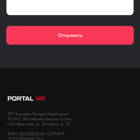
Отправить
ИП Камаева Линура Айратовича
452612, Республика Башкортостан,
г.Октябрьский, ул. Энгельса, д. 32
ИНН 026508532961 ОГРНИП
322028000091363