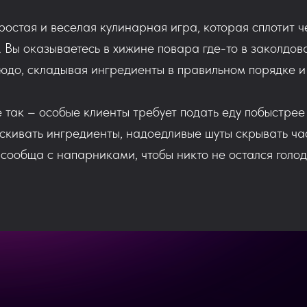
ростая и веселая кулинарная игра, которая сплотит ч
 Вы оказываетесь в хижине повара где-то в заколдова
юдо, складывая ингредиенты в правильном порядке и
не так – особые клиенты требует подать еду побыстре
аскивать ингредиенты, надоедливые шуты cкрывать час
 сообща с напарниками, чтобы никто не остался голо