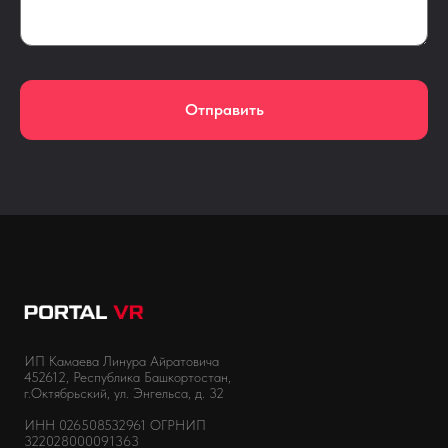
Отправить
ИП Камаева Линура Айратовича
452612, Республика Башкортостан,
г.Октябрьский, ул. Энгельса, д. 32
ИНН 026508532961 ОГРНИП
322028000091363